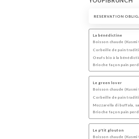
YOUPIBRUNCH
NOS DESSERTS
NOS DIGESTIFS
BOISSON
RESERVATION OBLIGATO
VINS ROSÉS
CIDRE BRUT
CHAMPAGNE
La bénédictine
Boisson chaude (Kusmi t
Corbeille de pain tradit
Oeufs bio à la bénédict
Brioche façon pain perd
Le green lover
Boisson chaude (Kusmi t
Corbeille de pain tradit
Mozzarella di buffala, s
Brioche façon pain perd
Le p'tit glouton
Boisson chaude (Kusmi t