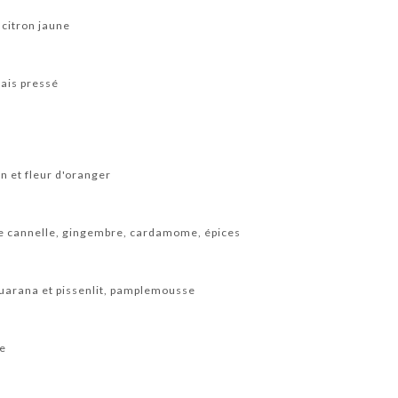
 citron jaune
rais pressé
on et fleur d'oranger
de cannelle, gingembre, cardamome, épices
 guarana et pissenlit, pamplemousse
he