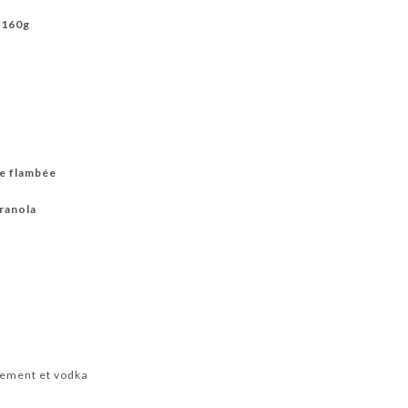
/160g
ne flambée
granola
u
nement et vodka