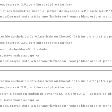
ion, beurre A.O.P., confitures et pâte à tartiner
2) et ses mouillettes, bacon ou jambon de Bayonne I.G.P, Comté A.O.P 1
u ou Dorayaki nutella & banane flambée ou Fromage blanc oréo et granola
ea bio au choix ou Café Americain ou ChocoChô) & Jus d'orange frais p
ion, beurre A.O.P., confitures et pâte à tartiner
 bacon & cheddar affiné, salade
s , mayonnaise au paprika
u ou Dorayaki nutella & banane flambée ou Fromage blanc oréo et granola
ea bio au choix ou Café Americain ou ChocoChô) & Jus d'orange frais p
ion, beurre A.O.P., confitures et pâte à tartiner
adelphia, bacon ou jambon de Bayonne I.G.P, Comté A.O.P 18 mois, sala
s , mayonnaise au paprika
u ou Dorayaki nutella & banane flambée ou Fromage blanc oréo et granola