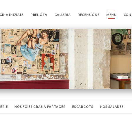
GINA INIZIALE
PRENOTA
GALLERIA
RECENSIONE
MENU
CON
ERIE
NOS FOIES GRAS A PARTAGER
ESCARGOTS
NOS SALADES
S DE FROMAGE
DU CÔTÉ DU PAYS BASQUE...
ET D’AILLEURS...