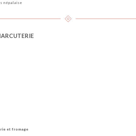
es népalaise
HARCUTERIE
erie et fromage