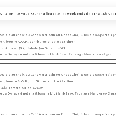
S CHAUDES
BOISSONS FRAÎCHES
VINS ROUGES
VINS BLANCS
IRE - Le YoupiBrunch à lieu tous les week ends de 11h a 18h Nos
LES BIÈRES
APÉRITIFS
ALCOOLS
ea bio au choix ou Café Americain ou ChocoChô) & Jus d'orange frais p
ion, beurre A.O.P., confitures et pâte à tartiner
ine et bacon (X2), Salade (ou Saumon+5€)
u ou Dorayaki nutella & banane flambée ou Fromage blanc oréo et granola
ea bio au choix ou Café Americain ou ChocoChô) & Jus d'orange frais p
ion, beurre A.O.P., confitures et pâte à tartiner
alade, tomate cerise, avocat
u ou Dorayaki nutella & banane bio flambée ou Fromage blanc oréo & gran
ea bio au choix ou Café Americain ou ChocoChô) & Jus d'orange frais p