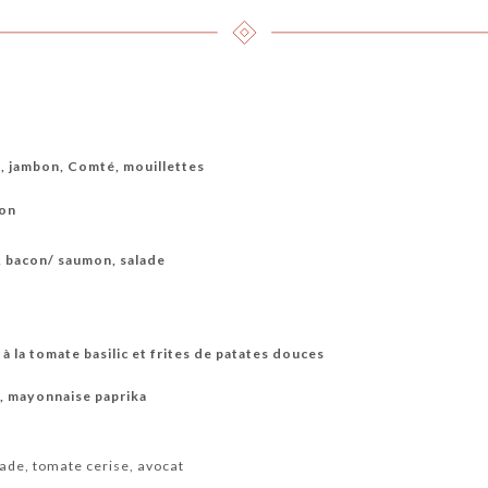
), jambon, Comté, mouillettes
con
, bacon/ saumon, salade
à la tomate basilic et frites de patates douces
s, mayonnaise paprika
lade, tomate cerise, avocat