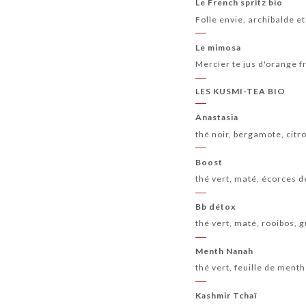
Le French spritz bio
Folle envie, archibalde et
Le mimosa
Mercier te jus d'orange f
LES KUSMI-TEA BIO
Anastasia
thé noir, bergamote, citr
Boost
thé vert, maté, écorces 
Bb détox
thé vert, maté, rooibos,
Menth Nanah
thé vert, feuille de ment
Kashmir Tchaï