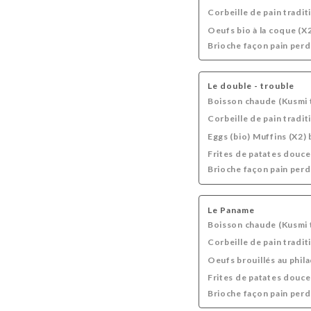
Corbeille de pain tradit
Oeufs bio à la coque (X
Brioche façon pain perd
Le double - trouble
Boisson chaude (Kusmi t
Corbeille de pain tradit
Eggs (bio) Muffins (X2)
Frites de patates douce
Brioche façon pain perd
Le Paname
Boisson chaude (Kusmi t
Corbeille de pain tradit
Oeufs brouillés au phil
Frites de patates douce
Brioche façon pain perd