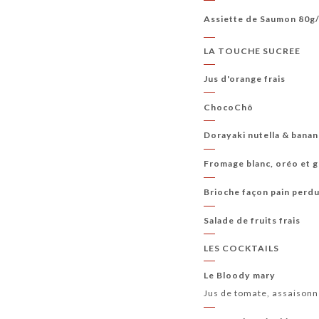
Assiette de Saumon 80g
LA TOUCHE SUCREE
Jus d'orange frais
ChocoChô
Dorayaki nutella & bana
Fromage blanc, oréo et 
Brioche façon pain perd
Salade de fruits frais
LES COCKTAILS
Le Bloody mary
Jus de tomate, assaison