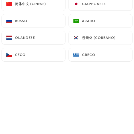
简体中文 (CINESE)
简体中文 (CINESE)
GIAPPONESE
GIAPPONESE
RUSSO
RUSSO
ARABO
ARABO
NOUVEAUX...
A PARTIR DE CE WEEK
END DANS VOTRE RESTAURANT
한국어 (COREANO)
한국어 (COREANO)
OLANDESE
OLANDESE
CHEZ GLADINES
CECO
CECO
GRECO
GRECO
Venez découvrir notre YOUPIBRUNCH
qui aura lieu tous les
weekend
de 11h
à 18h
RÉSERVATION
OBLIGATOIRE
EN CLIQUANT SUR LE LIEN
++++++++++
Les fameux restaurants Chez Gladines