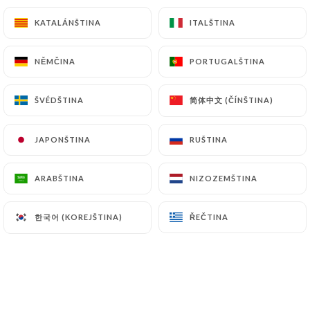
NOS FOIES GRAS A PARTAGER
KATALÁNŠTINA
KATALÁNŠTINA
ITALŠTINA
ITALŠTINA
NĚMČINA
NĚMČINA
PORTUGALŠTINA
PORTUGALŠTINA
Nos recettes de foies gras mi-cuits de
180grs
简体中文 (ČÍNŠTINA)
简体中文 (ČÍNŠTINA)
ŠVÉDŠTINA
ŠVÉDŠTINA
Rhum, gingembre et citron vert*
JAPONŠTINA
JAPONŠTINA
RUŠTINA
RUŠTINA
34.00€
ARABŠTINA
ARABŠTINA
NIZOZEMŠTINA
NIZOZEMŠTINA
Cachaça, mangue et piment d’Espelette*
34.00€
한국어 (KOREJŠTINA)
한국어 (KOREJŠTINA)
ŘEČTINA
ŘEČTINA
ESCARGOTS