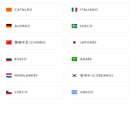
NOS FOIES GRAS A PARTAGER
CATALÃO
CATALÃO
ITALIANO
ITALIANO
ALEMÃO
ALEMÃO
SUECO
SUECO
Nos recettes de foies gras mi-cuits de
180grs
简体中文 (CHINÊS)
简体中文 (CHINÊS)
JAPONÊS
JAPONÊS
Rhum, gingembre et citron vert*
RUSSO
RUSSO
ÁRABE
ÁRABE
34.00€
한국어 (COREANO)
한국어 (COREANO)
NEERLANDÊS
NEERLANDÊS
Cachaça, mangue et piment d’Espelette*
34.00€
CHECO
CHECO
GREGO
GREGO
ESCARGOTS