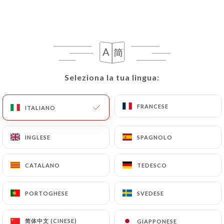
Seleziona la tua lingua:
Seleziona la tua lingua:
FRANCESE
FRANCESE
ITALIANO
ITALIANO
INGLESE
INGLESE
SPAGNOLO
SPAGNOLO
CATALANO
CATALANO
TEDESCO
TEDESCO
PORTOGHESE
PORTOGHESE
SVEDESE
SVEDESE
简体中文 (CINESE)
简体中文 (CINESE)
GIAPPONESE
GIAPPONESE