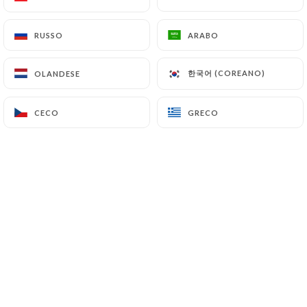
RUSSO
RUSSO
ARABO
ARABO
한국어 (COREANO)
한국어 (COREANO)
OLANDESE
OLANDESE
CECO
CECO
GRECO
GRECO