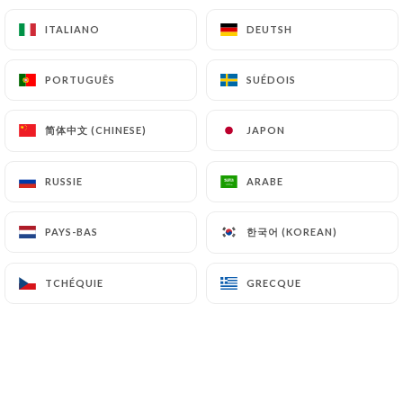
NOS FOIES GRAS A PARTAGER
ITALIANO
ITALIANO
DEUTSH
DEUTSH
PORTUGUÊS
PORTUGUÊS
SUÉDOIS
SUÉDOIS
Nos recettes de foies gras mi-cuits de
180grs
简体中文 (CHINESE)
简体中文 (CHINESE)
JAPON
JAPON
Rhum, gingembre et citron vert*
RUSSIE
RUSSIE
ARABE
ARABE
34.00€
한국어 (KOREAN)
한국어 (KOREAN)
PAYS-BAS
PAYS-BAS
Cachaça, mangue et piment d’Espelette*
34.00€
TCHÉQUIE
TCHÉQUIE
GRECQUE
GRECQUE
ESCARGOTS