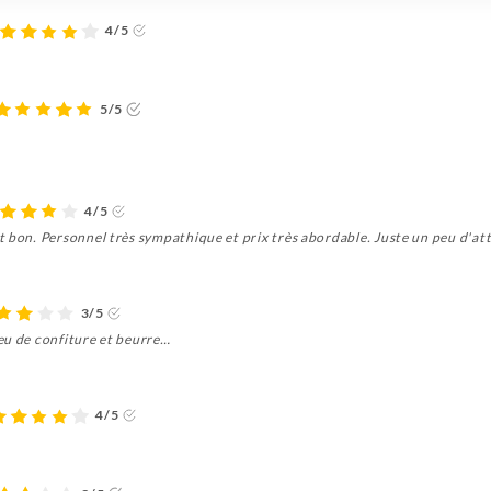
4/5
5/5
4/5
t bon. Personnel très sympathique et prix très abordable. Juste un peu d'at
3/5
eu de confiture et beurre…
4/5