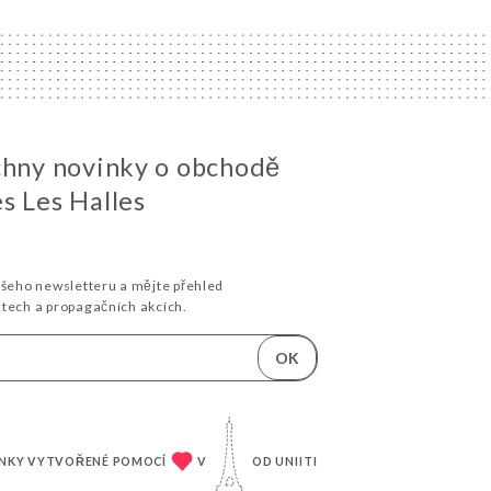
chny novinky o obchodě
s Les Halles
ašeho newsletteru a mějte přehled
stech a propagačních akcích.
OK
NKY VYTVOŘENÉ POMOCÍ
V
OD
UNIITI