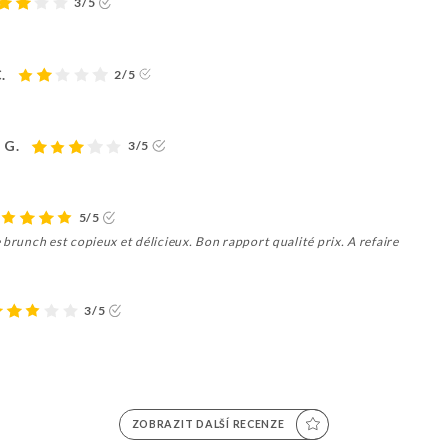
3/5
.
2/5
 G.
3/5
5/5
 brunch est copieux et délicieux. Bon rapport qualité prix. A refaire
3/5
ZOBRAZIT DALŠÍ RECENZE