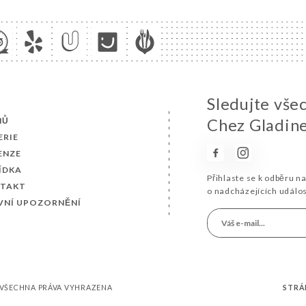
Sledujte vše
MŮ
Chez Gladine
ERIE
ENZE
ÍDKA
Přihlaste se k odběru n
TAKT
o nadcházejících událo
VNÍ UPOZORNĚNÍ
– VŠECHNA PRÁVA VYHRAZENA
STRÁ