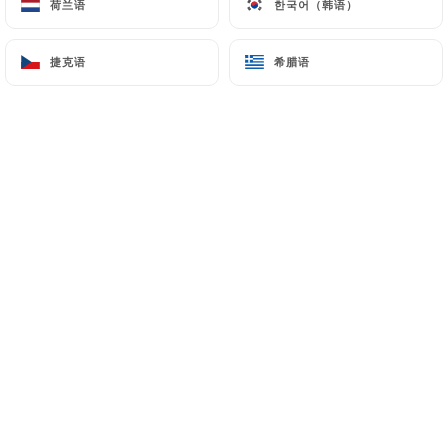
荷兰语
荷兰语
한국어（韩语）
한국어（韩语）
菜单
ZH
捷克语
捷克语
希腊语
希腊语
/
主页
预订
预订