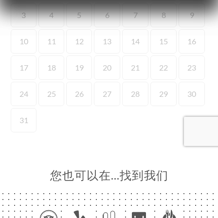
页
订
库
价
单
系
您也可以在…找到我们