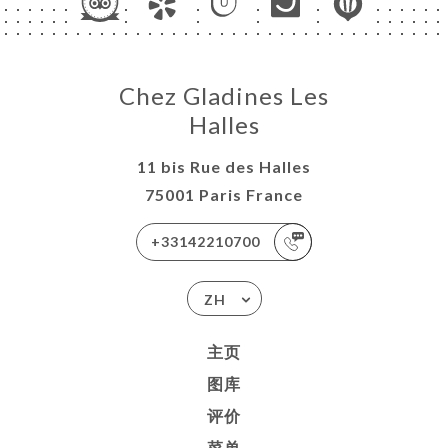
Chez Gladines Les
Halles
11 bis Rue des Halles
75001 Paris France
+33142210700
ZH
主页
图库
评价
菜单