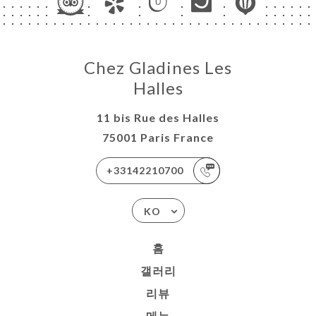
Chez Gladines Les
Halles
11 bis Rue des Halles
75001 Paris France
+33142210700
KO
홈
갤러리
리뷰
메뉴