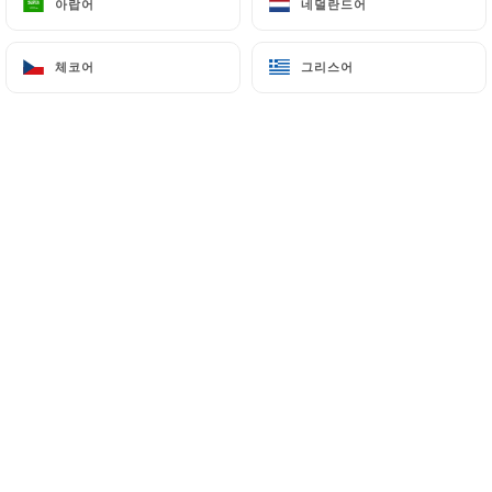
아랍어
아랍어
네덜란드어
네덜란드어
메뉴
KO
체코어
체코어
그리스어
그리스어
/
홈
예약하기
예약하기