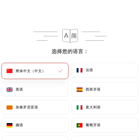
Chez Gladines
Les Halles
选择您的语言：
选择您的语言：
227 评论
法语
法语
简体中文（中文）
简体中文（中文）
RESTAURANT FRANÇAIS
英语
英语
西班牙语
西班牙语
11 Bis Rue Des Halles
75001 Paris France
加泰罗尼亚语
加泰罗尼亚语
意大利语
意大利语
德语
德语
葡萄牙语
葡萄牙语
餐厅简介