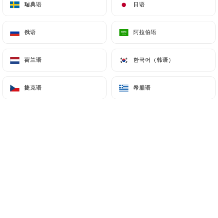
瑞典语
瑞典语
日语
日语
俄语
俄语
阿拉伯语
阿拉伯语
NOUVEAUX...
A PARTIR DE CE WEEK
END DANS VOTRE RESTAURANT
荷兰语
荷兰语
한국어（韩语）
한국어（韩语）
CHEZ GLADINES
捷克语
捷克语
希腊语
希腊语
Venez découvrir notre YOUPIBRUNCH
qui aura lieu tous les
weekend
de 11h
à 18h
RÉSERVATION
OBLIGATOIRE
EN CLIQUANT SUR LE LIEN
++++++++++
Les fameux restaurants Chez Gladines