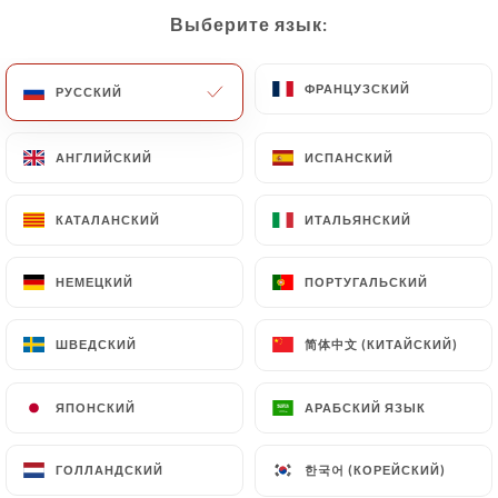
Выберите язык:
Выберите язык:
RU
МЕНЮ
ФРАНЦУЗСКИЙ
ФРАНЦУЗСКИЙ
РУССКИЙ
РУССКИЙ
АНГЛИЙСКИЙ
АНГЛИЙСКИЙ
ИСПАНСКИЙ
ИСПАНСКИЙ
/
ГЛАВНАЯ СТРАНИЦА
ОТЗЫВЫ
КАТАЛАНСКИЙ
КАТАЛАНСКИЙ
ИТАЛЬЯНСКИЙ
ИТАЛЬЯНСКИЙ
Отзывы
НЕМЕЦКИЙ
НЕМЕЦКИЙ
ПОРТУГАЛЬСКИЙ
ПОРТУГАЛЬСКИЙ
简体中文 (КИТАЙСКИЙ)
简体中文 (КИТАЙСКИЙ)
ШВЕДСКИЙ
ШВЕДСКИЙ
227 отзывы на Uniiti
ЯПОНСКИЙ
ЯПОНСКИЙ
АРАБСКИЙ ЯЗЫК
АРАБСКИЙ ЯЗЫК
4 / 5
한국어 (КОРЕЙСКИЙ)
한국어 (КОРЕЙСКИЙ)
ГОЛЛАНДСКИЙ
ГОЛЛАНДСКИЙ
Проверенные отзывы реальных