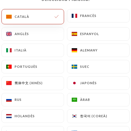
CA
MENÚ
FRANCÈS
FRANCÈS
CATALÀ
CATALÀ
ANGLÈS
ANGLÈS
ESPANYOL
ESPANYOL
ITALIÀ
ITALIÀ
ALEMANY
ALEMANY
/
INICI
RESSENYES
Ressenyes
PORTUGUÈS
PORTUGUÈS
SUEC
SUEC
简体中文 (XINÈS)
简体中文 (XINÈS)
JAPONÈS
JAPONÈS
227 ressenyes a Uniiti
RUS
RUS
ÀRAB
ÀRAB
4 / 5
한국어 (COREÀ)
한국어 (COREÀ)
HOLANDÈS
HOLANDÈS
Ressenyes 100 % reals i verificades.