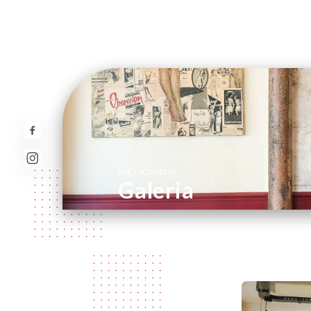
/
INICI
GALERIA
Galeria