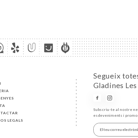
Segueix totes
I
Gladines Les
ERIA
SENYES
TA
Subscriu-te al nostre ne
TACTAR
esdeveniments i promo
SOS LEGALS