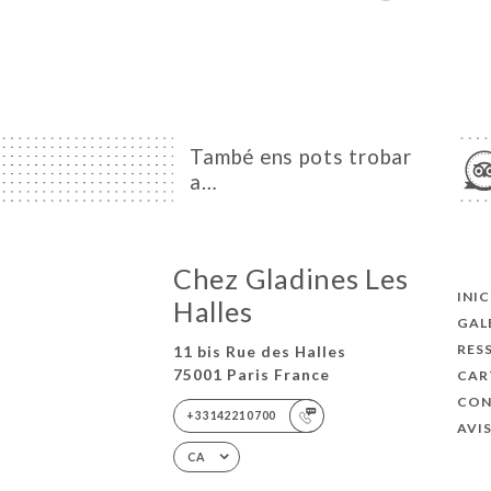
També ens pots trobar
a…
Chez Gladines Les
INIC
Halles
GAL
RES
11 bis Rue des Halles
75001 Paris France
CAR
CON
+33142210700
AVI
CA